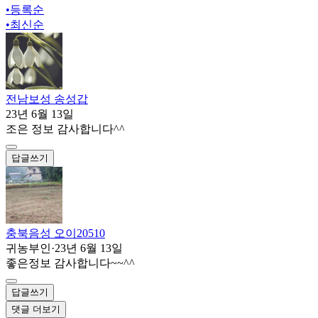
•
등록순
•
최신순
전남보성 송성갑
23년 6월 13일
조은 정보 감사합니다^^
답글쓰기
충북음성 오이20510
귀농부인
·
23년 6월 13일
좋은정보 감사합니다~~^^
답글쓰기
댓글 더보기