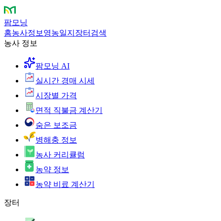
팜모닝
홈
농사정보
영농일지
장터
검색
농사 정보
팜모닝 AI
실시간 경매 시세
시장별 가격
면적 직불금 계산기
숨은 보조금
병해충 정보
농사 커리큘럼
농약 정보
농약 비료 계산기
장터