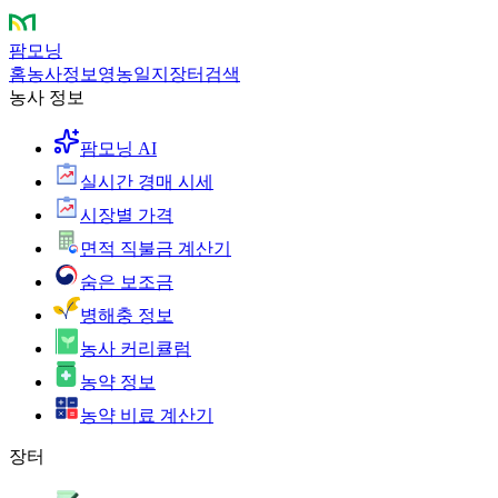
팜모닝
홈
농사정보
영농일지
장터
검색
농사 정보
팜모닝 AI
실시간 경매 시세
시장별 가격
면적 직불금 계산기
숨은 보조금
병해충 정보
농사 커리큘럼
농약 정보
농약 비료 계산기
장터