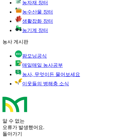
농자재 장터
농수산물 장터
생활잡화 장터
농기계 장터
농사 게시판
팜모닝공식
매일매일 농사공부
농사, 무엇이든 물어보세요
이웃들의 병해충 소식
알 수 없는
오류가 발생했어요.
돌아가기