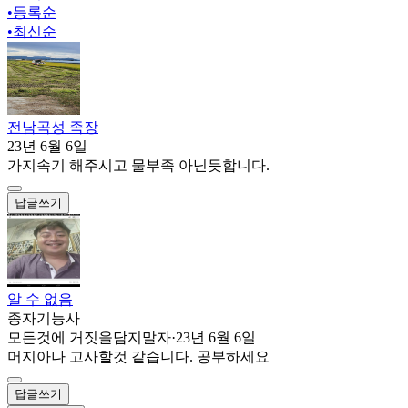
•
등록순
•
최신순
전남곡성 족장
23년 6월 6일
가지속기 해주시고 물부족 아닌듯합니다.
답글쓰기
알 수 없음
종자기능사
모든것에 거짓을담지말자
·
23년 6월 6일
머지아나 고사할것 같습니다. 공부하세요
답글쓰기