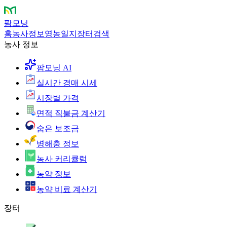
팜모닝
홈
농사정보
영농일지
장터
검색
농사 정보
팜모닝 AI
실시간 경매 시세
시장별 가격
면적 직불금 계산기
숨은 보조금
병해충 정보
농사 커리큘럼
농약 정보
농약 비료 계산기
장터