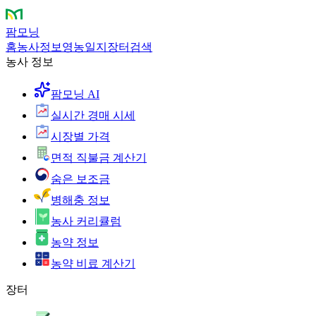
팜모닝
홈
농사정보
영농일지
장터
검색
농사 정보
팜모닝 AI
실시간 경매 시세
시장별 가격
면적 직불금 계산기
숨은 보조금
병해충 정보
농사 커리큘럼
농약 정보
농약 비료 계산기
장터