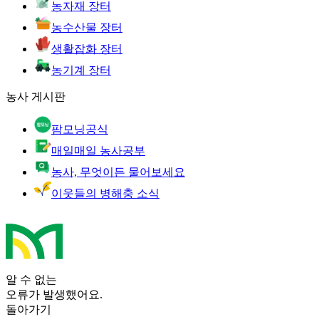
농자재 장터
농수산물 장터
생활잡화 장터
농기계 장터
농사 게시판
팜모닝공식
매일매일 농사공부
농사, 무엇이든 물어보세요
이웃들의 병해충 소식
알 수 없는
오류가 발생했어요.
돌아가기