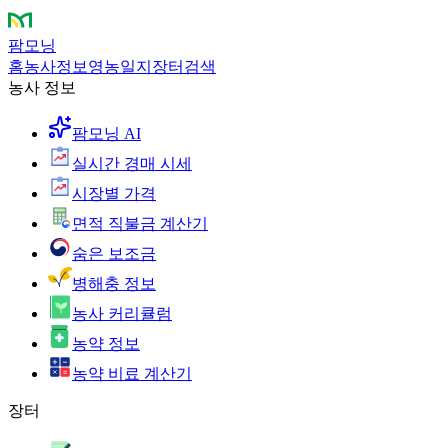
팜모닝
홈
농사정보
영농일지
장터
검색
농사 정보
팜모닝 AI
실시간 경매 시세
시장별 가격
면적 직불금 계산기
숨은 보조금
병해충 정보
농사 커리큘럼
농약 정보
농약 비료 계산기
장터