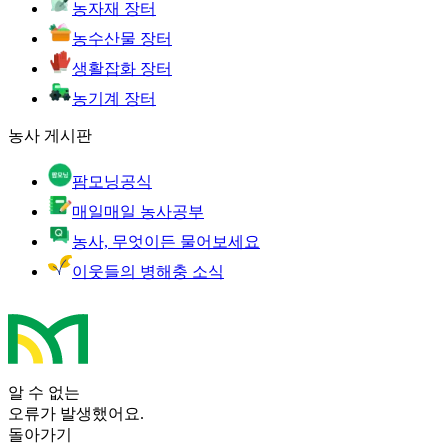
농자재 장터
농수산물 장터
생활잡화 장터
농기계 장터
농사 게시판
팜모닝공식
매일매일 농사공부
농사, 무엇이든 물어보세요
이웃들의 병해충 소식
알 수 없는
오류가 발생했어요.
돌아가기