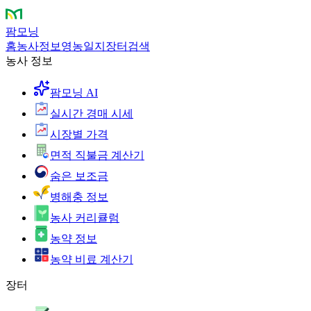
팜모닝
홈
농사정보
영농일지
장터
검색
농사 정보
팜모닝 AI
실시간 경매 시세
시장별 가격
면적 직불금 계산기
숨은 보조금
병해충 정보
농사 커리큘럼
농약 정보
농약 비료 계산기
장터