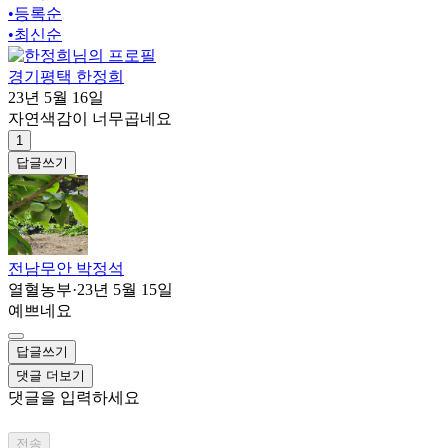
•
등록순
•
최신순
경기평택 한정희
23년 5월 16일
자연색감이 너무곱네요
1
답글쓰기
전남무안 박정석
열혈농부
·
23년 5월 15일
예쁘네요
답글쓰기
댓글 더보기
댓글을 입력하세요
전송