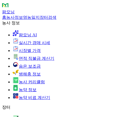
팜모닝
홈
농사정보
영농일지
장터
검색
농사 정보
팜모닝 AI
실시간 경매 시세
시장별 가격
면적 직불금 계산기
숨은 보조금
병해충 정보
농사 커리큘럼
농약 정보
농약 비료 계산기
장터