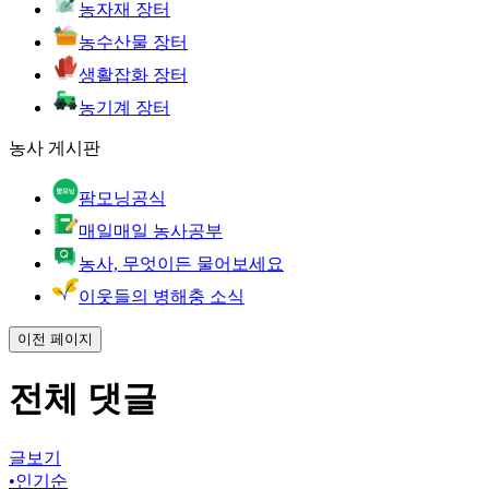
농자재 장터
농수산물 장터
생활잡화 장터
농기계 장터
농사 게시판
팜모닝공식
매일매일 농사공부
농사, 무엇이든 물어보세요
이웃들의 병해충 소식
이전 페이지
전체 댓글
글보기
•
인기순