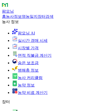
팜모닝
홈
농사정보
영농일지
장터
검색
농사 정보
팜모닝 AI
실시간 경매 시세
시장별 가격
면적 직불금 계산기
숨은 보조금
병해충 정보
농사 커리큘럼
농약 정보
농약 비료 계산기
장터