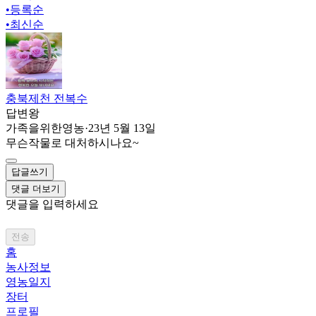
•
등록순
•
최신순
충북제천 전복수
답변왕
가족을위한영농
·
23년 5월 13일
무슨작물로 대처하시나요~
답글쓰기
댓글 더보기
댓글을 입력하세요
전송
홈
농사정보
영농일지
장터
프로필