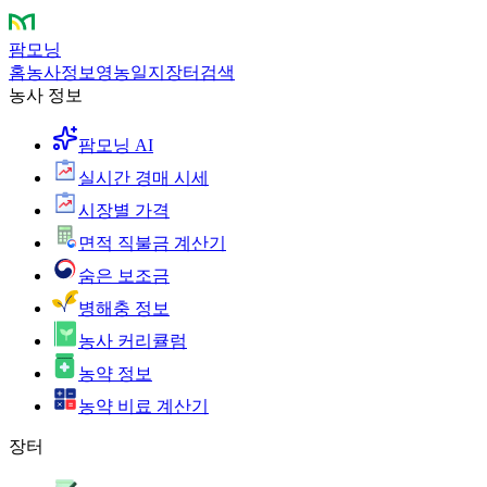
팜모닝
홈
농사정보
영농일지
장터
검색
농사 정보
팜모닝 AI
실시간 경매 시세
시장별 가격
면적 직불금 계산기
숨은 보조금
병해충 정보
농사 커리큘럼
농약 정보
농약 비료 계산기
장터