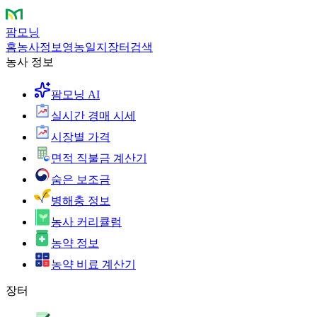
팜모닝
홈
농사정보
영농일지
장터
검색
농사 정보
팜모닝 AI
실시간 경매 시세
시장별 가격
면적 직불금 계산기
숨은 보조금
병해충 정보
농사 커리큘럼
농약 정보
농약 비료 계산기
장터