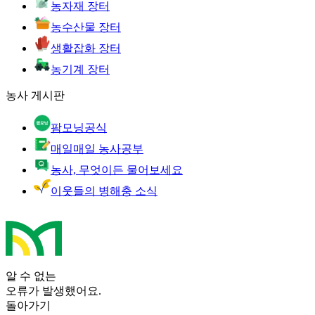
농자재 장터
농수산물 장터
생활잡화 장터
농기계 장터
농사 게시판
팜모닝공식
매일매일 농사공부
농사, 무엇이든 물어보세요
이웃들의 병해충 소식
알 수 없는
오류가 발생했어요.
돌아가기