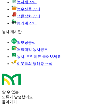
농자재 장터
농수산물 장터
생활잡화 장터
농기계 장터
농사 게시판
팜모닝공식
매일매일 농사공부
농사, 무엇이든 물어보세요
이웃들의 병해충 소식
알 수 없는
오류가 발생했어요.
돌아가기