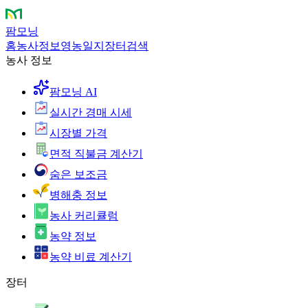
팜모닝
홈
농사정보
영농일지
장터
검색
농사 정보
팜모닝 AI
실시간 경매 시세
시장별 가격
면적 직불금 계산기
숨은 보조금
병해충 정보
농사 커리큘럼
농약 정보
농약 비료 계산기
장터