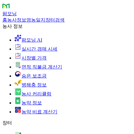
팜모닝
홈
농사정보
영농일지
장터
검색
농사 정보
팜모닝 AI
실시간 경매 시세
시장별 가격
면적 직불금 계산기
숨은 보조금
병해충 정보
농사 커리큘럼
농약 정보
농약 비료 계산기
장터