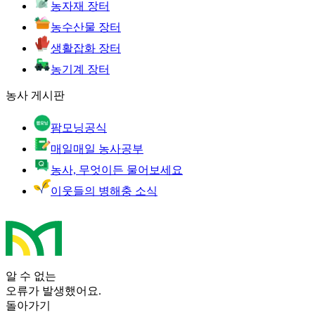
농자재 장터
농수산물 장터
생활잡화 장터
농기계 장터
농사 게시판
팜모닝공식
매일매일 농사공부
농사, 무엇이든 물어보세요
이웃들의 병해충 소식
알 수 없는
오류가 발생했어요.
돌아가기