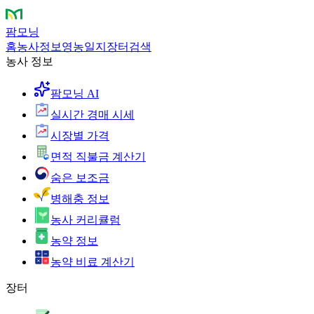
팜모닝
홈
농사정보
영농일지
장터
검색
농사 정보
팜모닝 AI
실시간 경매 시세
시장별 가격
면적 직불금 계산기
숨은 보조금
병해충 정보
농사 커리큘럼
농약 정보
농약 비료 계산기
장터