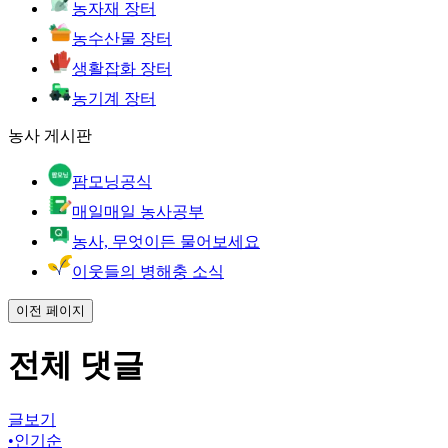
농자재 장터
농수산물 장터
생활잡화 장터
농기계 장터
농사 게시판
팜모닝공식
매일매일 농사공부
농사, 무엇이든 물어보세요
이웃들의 병해충 소식
이전 페이지
전체 댓글
글보기
•
인기순