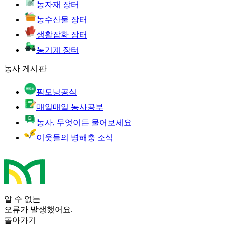
농자재 장터
농수산물 장터
생활잡화 장터
농기계 장터
농사 게시판
팜모닝공식
매일매일 농사공부
농사, 무엇이든 물어보세요
이웃들의 병해충 소식
알 수 없는
오류가 발생했어요.
돌아가기