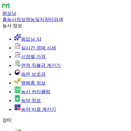
팜모닝
홈
농사정보
영농일지
장터
검색
농사 정보
팜모닝 AI
실시간 경매 시세
시장별 가격
면적 직불금 계산기
숨은 보조금
병해충 정보
농사 커리큘럼
농약 정보
농약 비료 계산기
장터