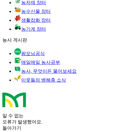
농자재 장터
농수산물 장터
생활잡화 장터
농기계 장터
농사 게시판
팜모닝공식
매일매일 농사공부
농사, 무엇이든 물어보세요
이웃들의 병해충 소식
알 수 없는
오류가 발생했어요.
돌아가기