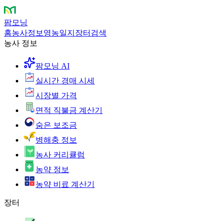
팜모닝
홈
농사정보
영농일지
장터
검색
농사 정보
팜모닝 AI
실시간 경매 시세
시장별 가격
면적 직불금 계산기
숨은 보조금
병해충 정보
농사 커리큘럼
농약 정보
농약 비료 계산기
장터