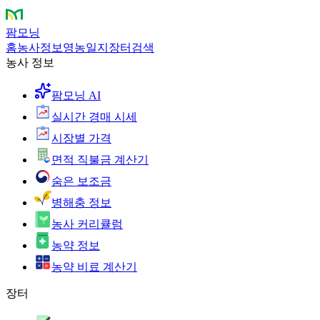
팜모닝
홈
농사정보
영농일지
장터
검색
농사 정보
팜모닝 AI
실시간 경매 시세
시장별 가격
면적 직불금 계산기
숨은 보조금
병해충 정보
농사 커리큘럼
농약 정보
농약 비료 계산기
장터