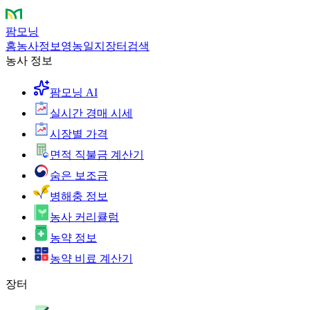
팜모닝
홈
농사정보
영농일지
장터
검색
농사 정보
팜모닝 AI
실시간 경매 시세
시장별 가격
면적 직불금 계산기
숨은 보조금
병해충 정보
농사 커리큘럼
농약 정보
농약 비료 계산기
장터