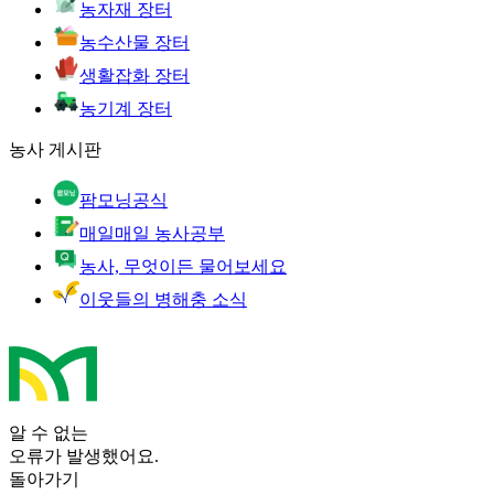
농자재 장터
농수산물 장터
생활잡화 장터
농기계 장터
농사 게시판
팜모닝공식
매일매일 농사공부
농사, 무엇이든 물어보세요
이웃들의 병해충 소식
알 수 없는
오류가 발생했어요.
돌아가기