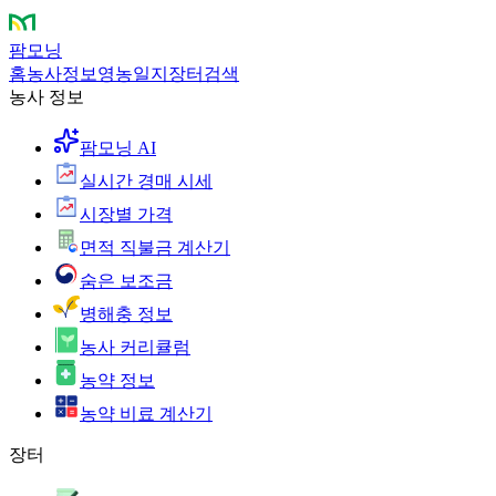
팜모닝
홈
농사정보
영농일지
장터
검색
농사 정보
팜모닝 AI
실시간 경매 시세
시장별 가격
면적 직불금 계산기
숨은 보조금
병해충 정보
농사 커리큘럼
농약 정보
농약 비료 계산기
장터