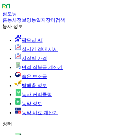
팜모닝
홈
농사정보
영농일지
장터
검색
농사 정보
팜모닝 AI
실시간 경매 시세
시장별 가격
면적 직불금 계산기
숨은 보조금
병해충 정보
농사 커리큘럼
농약 정보
농약 비료 계산기
장터