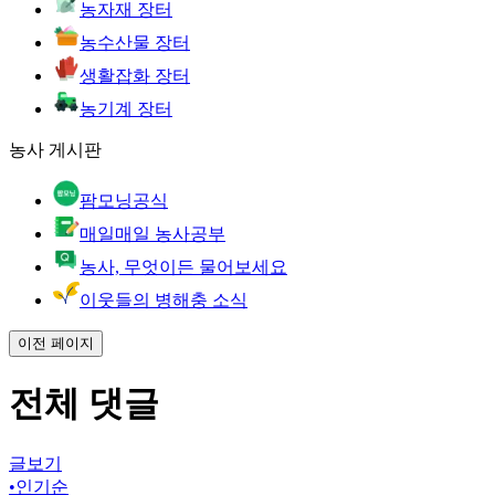
농자재 장터
농수산물 장터
생활잡화 장터
농기계 장터
농사 게시판
팜모닝공식
매일매일 농사공부
농사, 무엇이든 물어보세요
이웃들의 병해충 소식
이전 페이지
전체 댓글
글보기
•
인기순