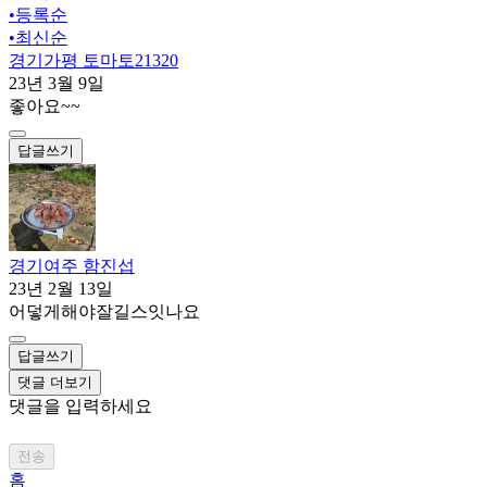
•
등록순
•
최신순
경기가평 토마토21320
23년 3월 9일
좋아요~~
답글쓰기
경기여주 함진섭
23년 2월 13일
어덯게해야잘길스잇나요
답글쓰기
댓글 더보기
댓글을 입력하세요
전송
홈