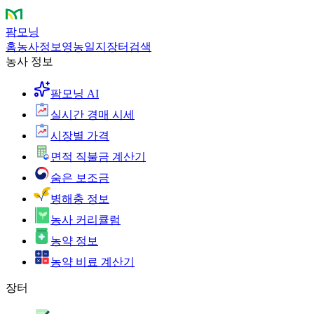
팜모닝
홈
농사정보
영농일지
장터
검색
농사 정보
팜모닝 AI
실시간 경매 시세
시장별 가격
면적 직불금 계산기
숨은 보조금
병해충 정보
농사 커리큘럼
농약 정보
농약 비료 계산기
장터