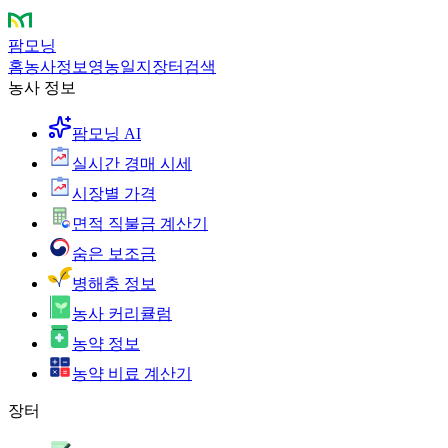
팜모닝
홈
농사정보
영농일지
장터
검색
농사 정보
팜모닝 AI
실시간 경매 시세
시장별 가격
면적 직불금 계산기
숨은 보조금
병해충 정보
농사 커리큘럼
농약 정보
농약 비료 계산기
장터