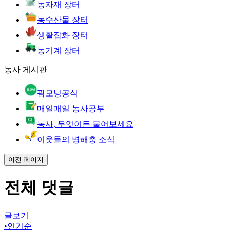
농자재 장터
농수산물 장터
생활잡화 장터
농기계 장터
농사 게시판
팜모닝공식
매일매일 농사공부
농사, 무엇이든 물어보세요
이웃들의 병해충 소식
이전 페이지
전체 댓글
글보기
•
인기순