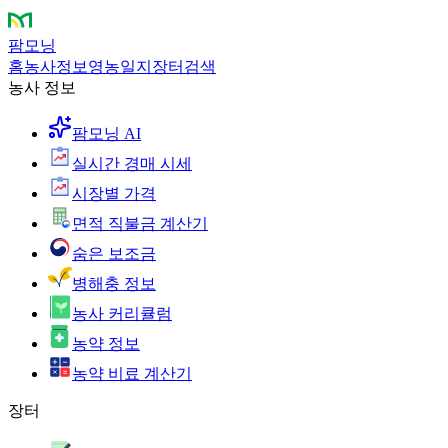
팜모닝
홈
농사정보
영농일지
장터
검색
농사 정보
팜모닝 AI
실시간 경매 시세
시장별 가격
면적 직불금 계산기
숨은 보조금
병해충 정보
농사 커리큘럼
농약 정보
농약 비료 계산기
장터