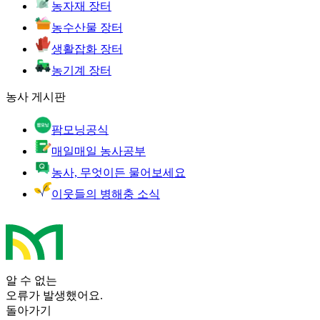
농자재 장터
농수산물 장터
생활잡화 장터
농기계 장터
농사 게시판
팜모닝공식
매일매일 농사공부
농사, 무엇이든 물어보세요
이웃들의 병해충 소식
알 수 없는
오류가 발생했어요.
돌아가기