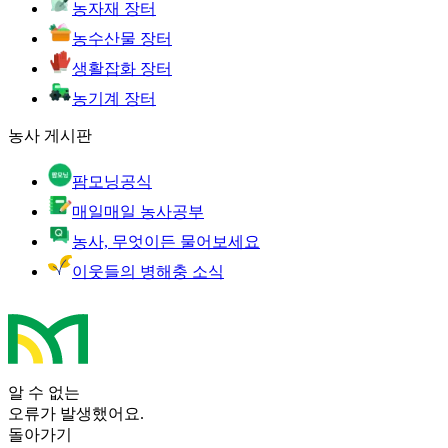
농자재 장터
농수산물 장터
생활잡화 장터
농기계 장터
농사 게시판
팜모닝공식
매일매일 농사공부
농사, 무엇이든 물어보세요
이웃들의 병해충 소식
알 수 없는
오류가 발생했어요.
돌아가기