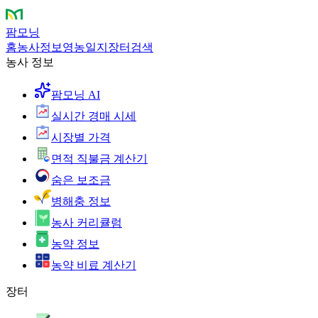
팜모닝
홈
농사정보
영농일지
장터
검색
농사 정보
팜모닝 AI
실시간 경매 시세
시장별 가격
면적 직불금 계산기
숨은 보조금
병해충 정보
농사 커리큘럼
농약 정보
농약 비료 계산기
장터