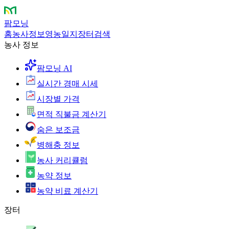
팜모닝
홈
농사정보
영농일지
장터
검색
농사 정보
팜모닝 AI
실시간 경매 시세
시장별 가격
면적 직불금 계산기
숨은 보조금
병해충 정보
농사 커리큘럼
농약 정보
농약 비료 계산기
장터