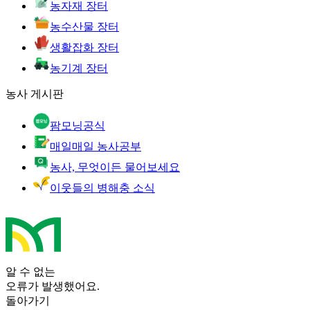
농자재 장터
농수산물 장터
생활잡화 장터
농기계 장터
농사 게시판
팜모닝공식
매일매일 농사공부
농사, 무엇이든 물어보세요
이웃들의 병해충 소식
알 수 없는
오류가 발생했어요.
돌아가기