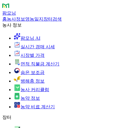
팜모닝
홈
농사정보
영농일지
장터
검색
농사 정보
팜모닝 AI
실시간 경매 시세
시장별 가격
면적 직불금 계산기
숨은 보조금
병해충 정보
농사 커리큘럼
농약 정보
농약 비료 계산기
장터