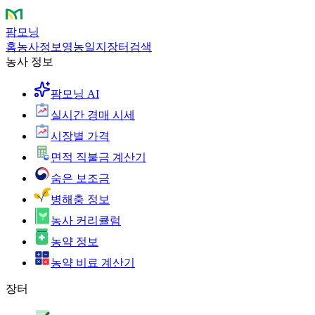
팜모닝
홈
농사정보
영농일지
장터
검색
농사 정보
팜모닝 AI
실시간 경매 시세
시장별 가격
면적 직불금 계산기
숨은 보조금
병해충 정보
농사 커리큘럼
농약 정보
농약 비료 계산기
장터