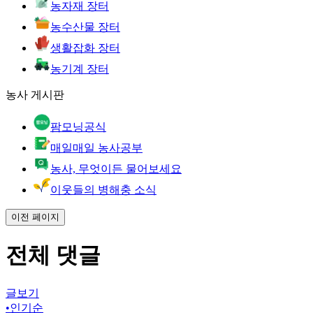
농자재 장터
농수산물 장터
생활잡화 장터
농기계 장터
농사 게시판
팜모닝공식
매일매일 농사공부
농사, 무엇이든 물어보세요
이웃들의 병해충 소식
이전 페이지
전체 댓글
글보기
•
인기순