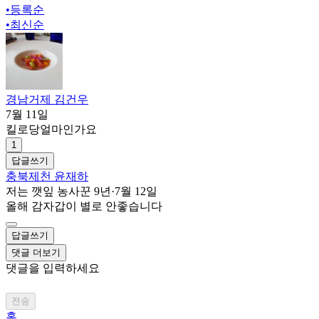
•
등록순
•
최신순
경남거제 김건우
7월 11일
킬로당얼마인가요
1
답글쓰기
충북제천 윤재하
저는 깻잎 농사꾼 9년
·
7월 12일
올해 감자갑이 별로 안좋습니다
답글쓰기
댓글 더보기
댓글을 입력하세요
전송
홈