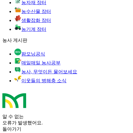
농자재 장터
농수산물 장터
생활잡화 장터
농기계 장터
농사 게시판
팜모닝공식
매일매일 농사공부
농사, 무엇이든 물어보세요
이웃들의 병해충 소식
알 수 없는
오류가 발생했어요.
돌아가기