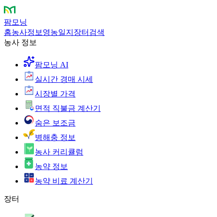
팜모닝
홈
농사정보
영농일지
장터
검색
농사 정보
팜모닝 AI
실시간 경매 시세
시장별 가격
면적 직불금 계산기
숨은 보조금
병해충 정보
농사 커리큘럼
농약 정보
농약 비료 계산기
장터