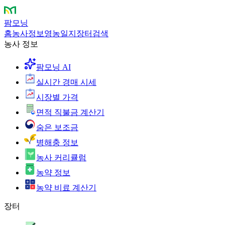
팜모닝
홈
농사정보
영농일지
장터
검색
농사 정보
팜모닝 AI
실시간 경매 시세
시장별 가격
면적 직불금 계산기
숨은 보조금
병해충 정보
농사 커리큘럼
농약 정보
농약 비료 계산기
장터