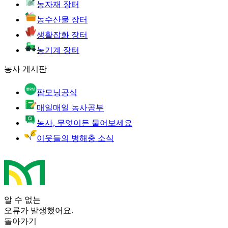
농자재 장터
농수산물 장터
생활잡화 장터
농기계 장터
농사 게시판
팜모닝공식
매일매일 농사공부
농사, 무엇이든 물어보세요
이웃들의 병해충 소식
알 수 없는
오류가 발생했어요.
돌아가기