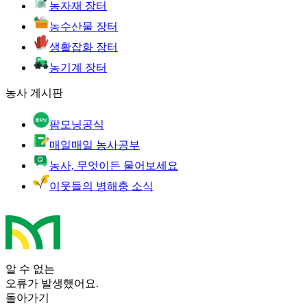
농자재 장터
농수산물 장터
생활잡화 장터
농기계 장터
농사 게시판
팜모닝공식
매일매일 농사공부
농사, 무엇이든 물어보세요
이웃들의 병해충 소식
알 수 없는
오류가 발생했어요.
돌아가기