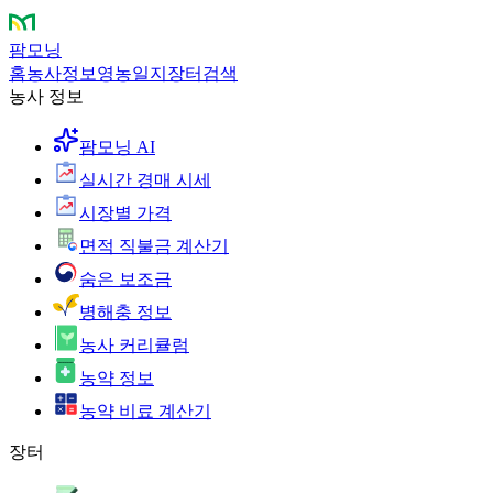
팜모닝
홈
농사정보
영농일지
장터
검색
농사 정보
팜모닝 AI
실시간 경매 시세
시장별 가격
면적 직불금 계산기
숨은 보조금
병해충 정보
농사 커리큘럼
농약 정보
농약 비료 계산기
장터