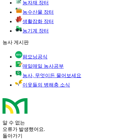
농자재 장터
농수산물 장터
생활잡화 장터
농기계 장터
농사 게시판
팜모닝공식
매일매일 농사공부
농사, 무엇이든 물어보세요
이웃들의 병해충 소식
알 수 없는
오류가 발생했어요.
돌아가기