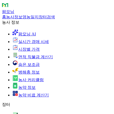
팜모닝
홈
농사정보
영농일지
장터
검색
농사 정보
팜모닝 AI
실시간 경매 시세
시장별 가격
면적 직불금 계산기
숨은 보조금
병해충 정보
농사 커리큘럼
농약 정보
농약 비료 계산기
장터