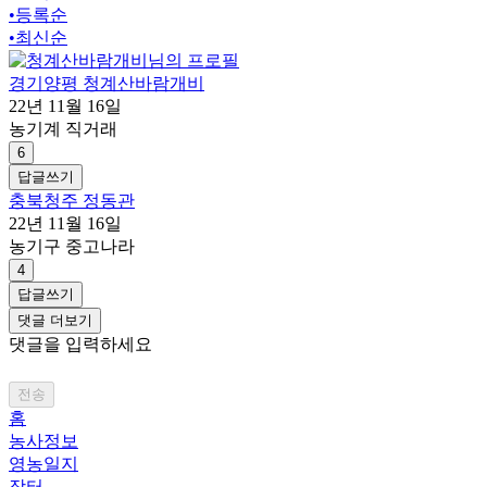
•
등록순
•
최신순
경기양평 청계산바람개비
22년 11월 16일
농기계 직거래
6
답글쓰기
충북청주 정동관
22년 11월 16일
농기구 중고나라
4
답글쓰기
댓글 더보기
댓글을 입력하세요
전송
홈
농사정보
영농일지
장터