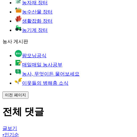
농자재 장터
농수산물 장터
생활잡화 장터
농기계 장터
농사 게시판
팜모닝공식
매일매일 농사공부
농사, 무엇이든 물어보세요
이웃들의 병해충 소식
이전 페이지
전체 댓글
글보기
•
인기순