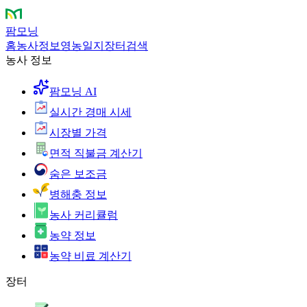
팜모닝
홈
농사정보
영농일지
장터
검색
농사 정보
팜모닝 AI
실시간 경매 시세
시장별 가격
면적 직불금 계산기
숨은 보조금
병해충 정보
농사 커리큘럼
농약 정보
농약 비료 계산기
장터