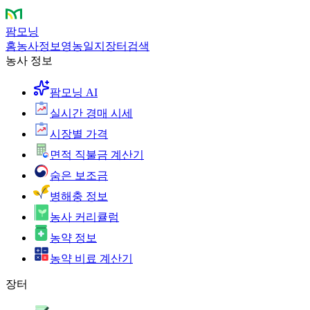
팜모닝
홈
농사정보
영농일지
장터
검색
농사 정보
팜모닝 AI
실시간 경매 시세
시장별 가격
면적 직불금 계산기
숨은 보조금
병해충 정보
농사 커리큘럼
농약 정보
농약 비료 계산기
장터