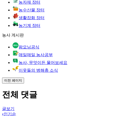
농자재 장터
농수산물 장터
생활잡화 장터
농기계 장터
농사 게시판
팜모닝공식
매일매일 농사공부
농사, 무엇이든 물어보세요
이웃들의 병해충 소식
이전 페이지
전체 댓글
글보기
•
인기순