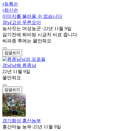
•
등록순
•
최신순
이미지를 불러올 수 없습니다
경남고성 푸른오이
농사짓는 여성농군
·
22년 11월 9일
갈기전에 퇴비랑 시금치 비료 줍니다
씨파종 후에는 물만줘요
답글쓰기
경남남해 류종남
22년 11월 9일
물만줘요
답글쓰기
경기화성 홍산농부
홍산마늘 농부
·
22년 11월 9일