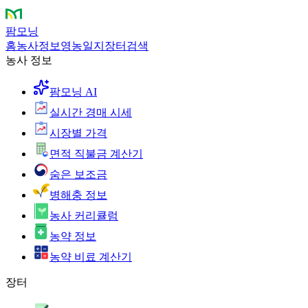
팜모닝
홈
농사정보
영농일지
장터
검색
농사 정보
팜모닝 AI
실시간 경매 시세
시장별 가격
면적 직불금 계산기
숨은 보조금
병해충 정보
농사 커리큘럼
농약 정보
농약 비료 계산기
장터