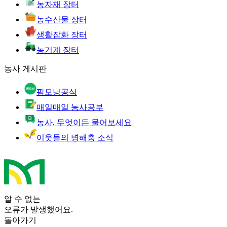
농자재 장터
농수산물 장터
생활잡화 장터
농기계 장터
농사 게시판
팜모닝공식
매일매일 농사공부
농사, 무엇이든 물어보세요
이웃들의 병해충 소식
알 수 없는
오류가 발생했어요.
돌아가기