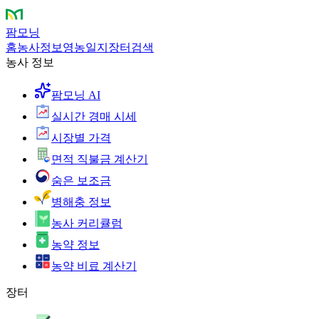
팜모닝
홈
농사정보
영농일지
장터
검색
농사 정보
팜모닝 AI
실시간 경매 시세
시장별 가격
면적 직불금 계산기
숨은 보조금
병해충 정보
농사 커리큘럼
농약 정보
농약 비료 계산기
장터