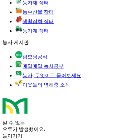
농자재 장터
농수산물 장터
생활잡화 장터
농기계 장터
농사 게시판
팜모닝공식
매일매일 농사공부
농사, 무엇이든 물어보세요
이웃들의 병해충 소식
알 수 없는
오류가 발생했어요.
돌아가기