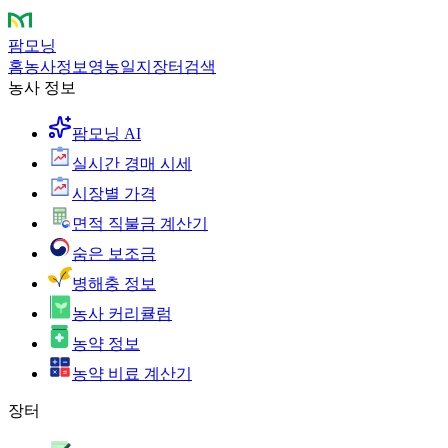
팜모닝
홈
농사정보
영농일지
장터
검색
농사 정보
팜모닝 AI
실시간 경매 시세
시장별 가격
면적 직불금 계산기
숨은 보조금
병해충 정보
농사 커리큘럼
농약 정보
농약 비료 계산기
장터