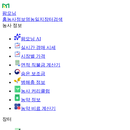
팜모닝
홈
농사정보
영농일지
장터
검색
농사 정보
팜모닝 AI
실시간 경매 시세
시장별 가격
면적 직불금 계산기
숨은 보조금
병해충 정보
농사 커리큘럼
농약 정보
농약 비료 계산기
장터