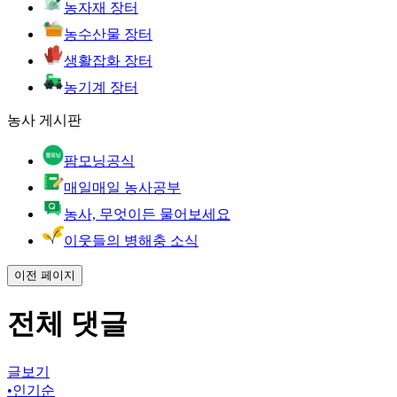
농자재 장터
농수산물 장터
생활잡화 장터
농기계 장터
농사 게시판
팜모닝공식
매일매일 농사공부
농사, 무엇이든 물어보세요
이웃들의 병해충 소식
이전 페이지
전체 댓글
글보기
•
인기순