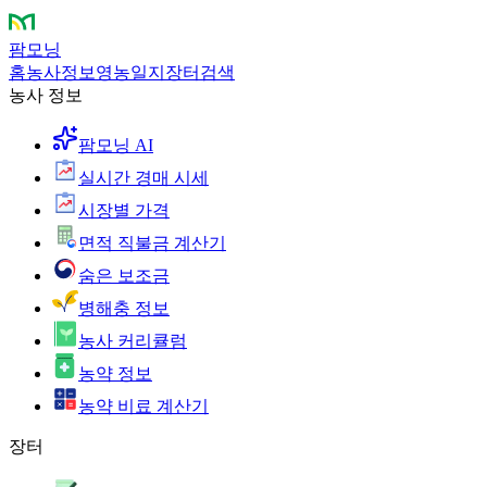
팜모닝
홈
농사정보
영농일지
장터
검색
농사 정보
팜모닝 AI
실시간 경매 시세
시장별 가격
면적 직불금 계산기
숨은 보조금
병해충 정보
농사 커리큘럼
농약 정보
농약 비료 계산기
장터