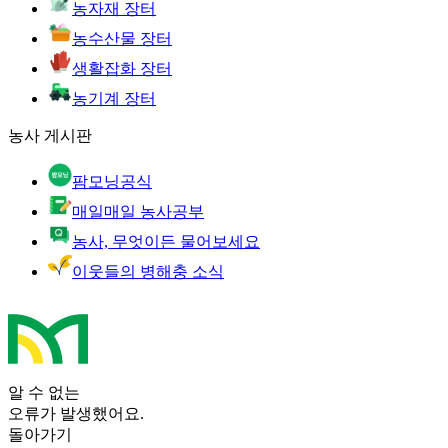
농자재 장터
농수산물 장터
생활잡화 장터
농기계 장터
농사 게시판
팜모닝공식
매일매일 농사공부
농사, 무엇이든 물어보세요
이웃들의 병해충 소식
알 수 없는
오류가 발생했어요.
돌아가기