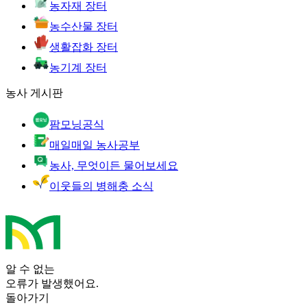
농자재 장터
농수산물 장터
생활잡화 장터
농기계 장터
농사 게시판
팜모닝공식
매일매일 농사공부
농사, 무엇이든 물어보세요
이웃들의 병해충 소식
알 수 없는
오류가 발생했어요.
돌아가기