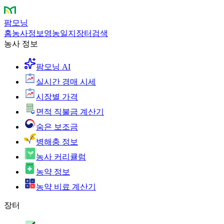
팜모닝
홈
농사정보
영농일지
장터
검색
농사 정보
팜모닝 AI
실시간 경매 시세
시장별 가격
면적 직불금 계산기
숨은 보조금
병해충 정보
농사 커리큘럼
농약 정보
농약 비료 계산기
장터