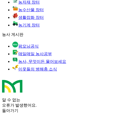
농자재 장터
농수산물 장터
생활잡화 장터
농기계 장터
농사 게시판
팜모닝공식
매일매일 농사공부
농사, 무엇이든 물어보세요
이웃들의 병해충 소식
알 수 없는
오류가 발생했어요.
돌아가기