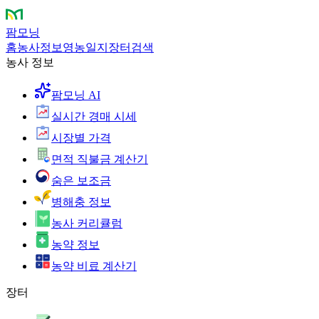
팜모닝
홈
농사정보
영농일지
장터
검색
농사 정보
팜모닝 AI
실시간 경매 시세
시장별 가격
면적 직불금 계산기
숨은 보조금
병해충 정보
농사 커리큘럼
농약 정보
농약 비료 계산기
장터