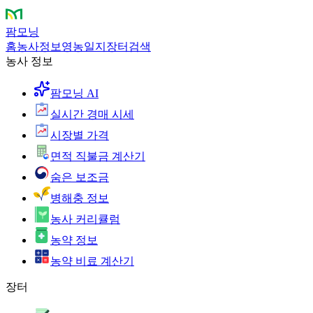
팜모닝
홈
농사정보
영농일지
장터
검색
농사 정보
팜모닝 AI
실시간 경매 시세
시장별 가격
면적 직불금 계산기
숨은 보조금
병해충 정보
농사 커리큘럼
농약 정보
농약 비료 계산기
장터