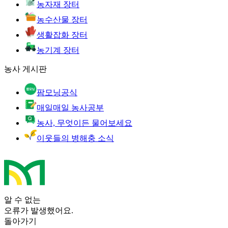
농자재 장터
농수산물 장터
생활잡화 장터
농기계 장터
농사 게시판
팜모닝공식
매일매일 농사공부
농사, 무엇이든 물어보세요
이웃들의 병해충 소식
알 수 없는
오류가 발생했어요.
돌아가기