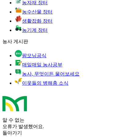
농자재 장터
농수산물 장터
생활잡화 장터
농기계 장터
농사 게시판
팜모닝공식
매일매일 농사공부
농사, 무엇이든 물어보세요
이웃들의 병해충 소식
알 수 없는
오류가 발생했어요.
돌아가기