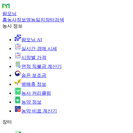
팜모닝
홈
농사정보
영농일지
장터
검색
농사 정보
팜모닝 AI
실시간 경매 시세
시장별 가격
면적 직불금 계산기
숨은 보조금
병해충 정보
농사 커리큘럼
농약 정보
농약 비료 계산기
장터