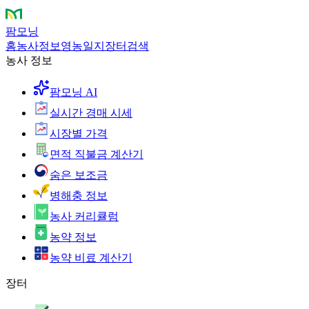
팜모닝
홈
농사정보
영농일지
장터
검색
농사 정보
팜모닝 AI
실시간 경매 시세
시장별 가격
면적 직불금 계산기
숨은 보조금
병해충 정보
농사 커리큘럼
농약 정보
농약 비료 계산기
장터