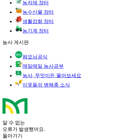
농자재 장터
농수산물 장터
생활잡화 장터
농기계 장터
농사 게시판
팜모닝공식
매일매일 농사공부
농사, 무엇이든 물어보세요
이웃들의 병해충 소식
알 수 없는
오류가 발생했어요.
돌아가기