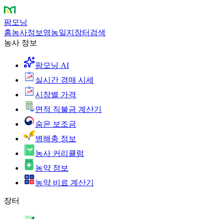
팜모닝
홈
농사정보
영농일지
장터
검색
농사 정보
팜모닝 AI
실시간 경매 시세
시장별 가격
면적 직불금 계산기
숨은 보조금
병해충 정보
농사 커리큘럼
농약 정보
농약 비료 계산기
장터