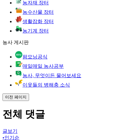
농자재 장터
농수산물 장터
생활잡화 장터
농기계 장터
농사 게시판
팜모닝공식
매일매일 농사공부
농사, 무엇이든 물어보세요
이웃들의 병해충 소식
이전 페이지
전체 댓글
글보기
•
인기순