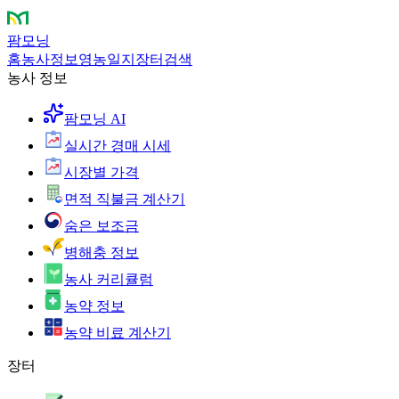
팜모닝
홈
농사정보
영농일지
장터
검색
농사 정보
팜모닝 AI
실시간 경매 시세
시장별 가격
면적 직불금 계산기
숨은 보조금
병해충 정보
농사 커리큘럼
농약 정보
농약 비료 계산기
장터