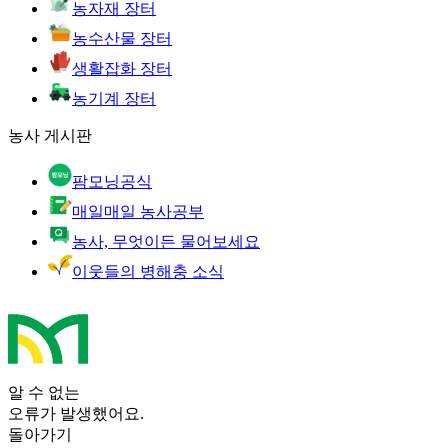
농자재 장터
농수산물 장터
생활잡화 장터
농기계 장터
농사 게시판
팜모닝공식
매일매일 농사공부
농사, 무엇이든 물어보세요
이웃들의 병해충 소식
알 수 없는
오류가 발생했어요.
돌아가기