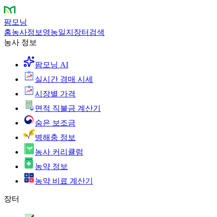
팜모닝
홈
농사정보
영농일지
장터
검색
농사 정보
팜모닝 AI
실시간 경매 시세
시장별 가격
면적 직불금 계산기
숨은 보조금
병해충 정보
농사 커리큘럼
농약 정보
농약 비료 계산기
장터