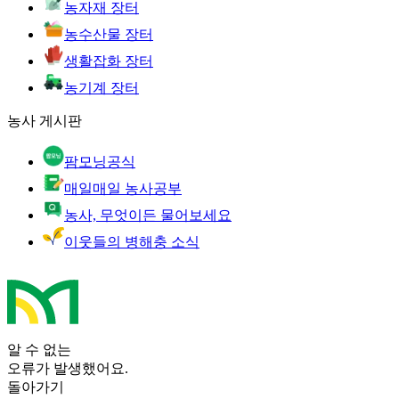
농자재 장터
농수산물 장터
생활잡화 장터
농기계 장터
농사 게시판
팜모닝공식
매일매일 농사공부
농사, 무엇이든 물어보세요
이웃들의 병해충 소식
알 수 없는
오류가 발생했어요.
돌아가기