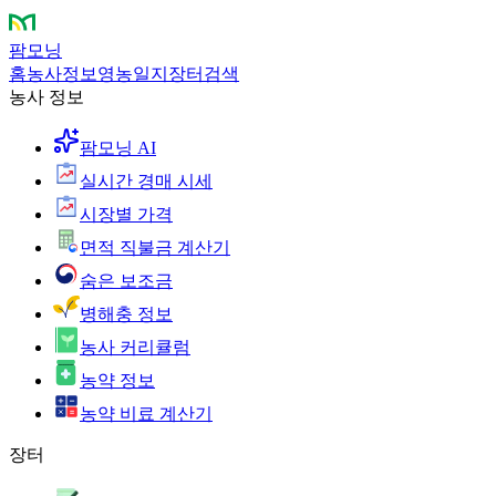
팜모닝
홈
농사정보
영농일지
장터
검색
농사 정보
팜모닝 AI
실시간 경매 시세
시장별 가격
면적 직불금 계산기
숨은 보조금
병해충 정보
농사 커리큘럼
농약 정보
농약 비료 계산기
장터