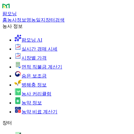
팜모닝
홈
농사정보
영농일지
장터
검색
농사 정보
팜모닝 AI
실시간 경매 시세
시장별 가격
면적 직불금 계산기
숨은 보조금
병해충 정보
농사 커리큘럼
농약 정보
농약 비료 계산기
장터