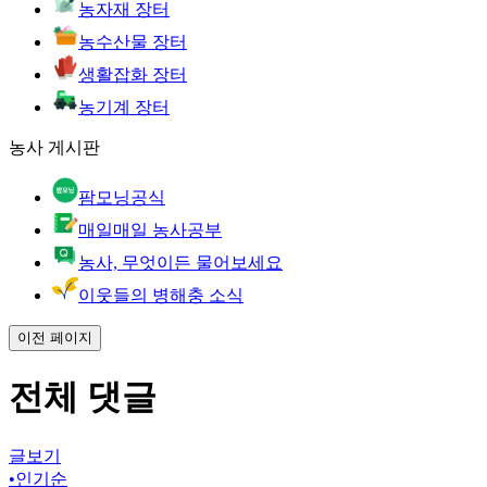
농자재 장터
농수산물 장터
생활잡화 장터
농기계 장터
농사 게시판
팜모닝공식
매일매일 농사공부
농사, 무엇이든 물어보세요
이웃들의 병해충 소식
이전 페이지
전체 댓글
글보기
•
인기순