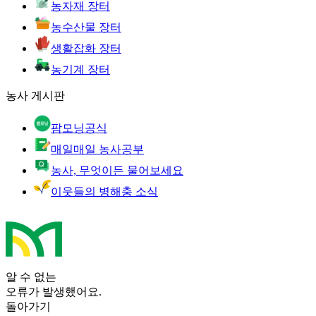
농자재 장터
농수산물 장터
생활잡화 장터
농기계 장터
농사 게시판
팜모닝공식
매일매일 농사공부
농사, 무엇이든 물어보세요
이웃들의 병해충 소식
알 수 없는
오류가 발생했어요.
돌아가기