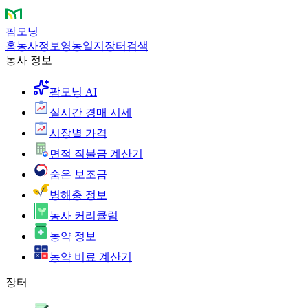
팜모닝
홈
농사정보
영농일지
장터
검색
농사 정보
팜모닝 AI
실시간 경매 시세
시장별 가격
면적 직불금 계산기
숨은 보조금
병해충 정보
농사 커리큘럼
농약 정보
농약 비료 계산기
장터