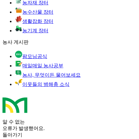
농자재 장터
농수산물 장터
생활잡화 장터
농기계 장터
농사 게시판
팜모닝공식
매일매일 농사공부
농사, 무엇이든 물어보세요
이웃들의 병해충 소식
알 수 없는
오류가 발생했어요.
돌아가기