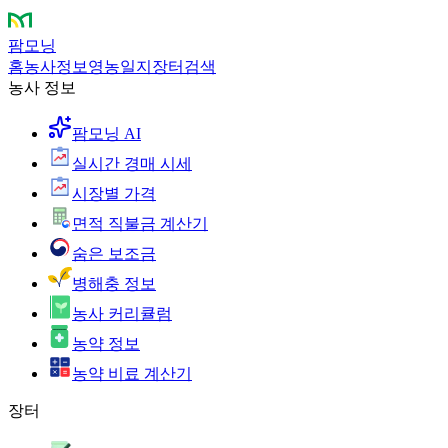
팜모닝
홈
농사정보
영농일지
장터
검색
농사 정보
팜모닝 AI
실시간 경매 시세
시장별 가격
면적 직불금 계산기
숨은 보조금
병해충 정보
농사 커리큘럼
농약 정보
농약 비료 계산기
장터