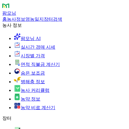
팜모닝
홈
농사정보
영농일지
장터
검색
농사 정보
팜모닝 AI
실시간 경매 시세
시장별 가격
면적 직불금 계산기
숨은 보조금
병해충 정보
농사 커리큘럼
농약 정보
농약 비료 계산기
장터