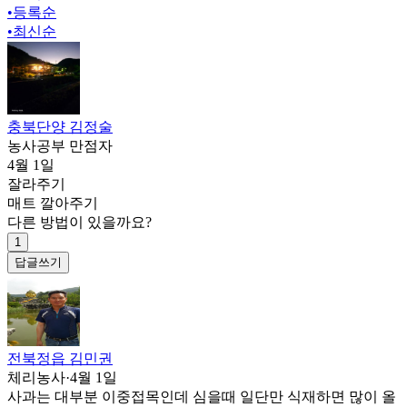
•
등록순
•
최신순
충북단양 김정술
농사공부 만점자
4월 1일
잘라주기
매트 깔아주기
다른 방법이 있을까요?
1
답글쓰기
전북정읍 김민권
체리농사
·
4월 1일
사과는 대부분 이중접목인데 심을때 일단만 식재하면 많이 올